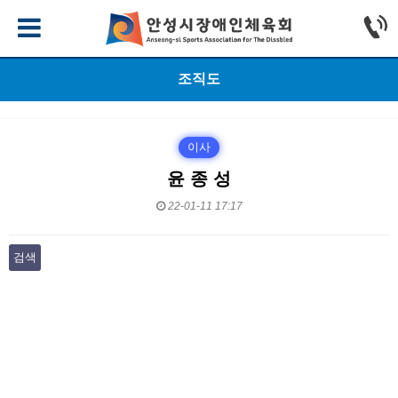
조직도
이사
윤 종 성
22-01-11 17:17
검색
본문