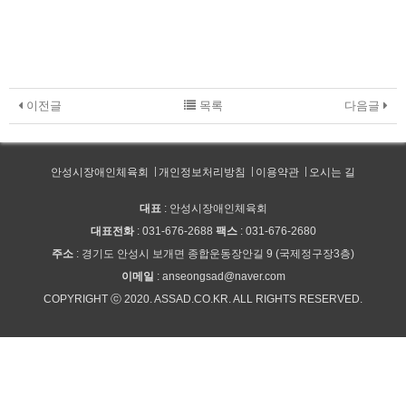
이전글
목록
다음글
안성시장애인체육회
개인정보처리방침
이용약관
오시는 길
대표
: 안성시장애인체육회
대표전화
: 031-676-2688
팩스
: 031-676-2680
주소
: 경기도 안성시 보개면 종합운동장안길 9 (국제정구장3층)
이메일
: anseongsad@naver.com
COPYRIGHT ⓒ 2020. ASSAD.CO.KR. ALL RIGHTS RESERVED.