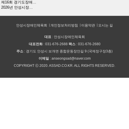
제16회 경기도장애…
2026년 안성시장…
안성시장애인체육회
개인정보처리방침
이용약관
오시는 길
대표
: 안성시장애인체육회
대표전화
: 031-676-2688
팩스
: 031-676-2680
주소
: 경기도 안성시 보개면 종합운동장안길 9 (국제정구장3층)
이메일
: anseongsad@naver.com
COPYRIGHT ⓒ 2020. ASSAD.CO.KR. ALL RIGHTS RESERVED.